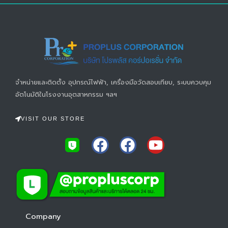
จำหน่ายและติดตั้ง อุปกรณ์ไฟฟ้า, เครื่องมือวัดสอบเทียบ, ระบบควบคุม
อัตโนมัติในโรงงานอุตสาหกรรม ฯลฯ
VISIT OUR STORE
F
F
Y
a
a
o
c
c
u
e
e
t
b
b
u
o
o
b
Company