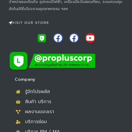
จำหน่ายและติดตั้ง อุปกรณ์ไฟฟ้า, เครื่องมือวัดสอบเทียบ, ระบบควบคุม
อัตโนมัติในโรงงานอุตสาหกรรม ฯลฯ
VISIT OUR STORE
F
F
Y
a
a
o
c
c
u
e
e
t
b
b
u
o
o
b
Company
o
o
e
รู้จักโปรพลัส
k
k
สินค้า บริการ
ผลงานของเรา
บริการซ่อม
บริการ PM / MA