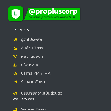
a
a
o
c
c
u
e
e
t
b
b
u
o
o
b
Company
o
o
e
รู้จักโปรพลัส
k
k
สินค้า บริการ
ผลงานของเรา
บริการซ่อม
บริการ PM / MA
ร่วมงานกับเรา
นโยบายความเป็นส่วนตัว
We Services
Systems Design