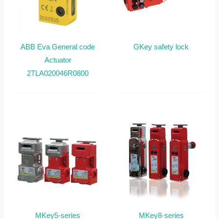
ABB Eva General code
GKey safety lock
Actuator
2TLA020046R0800
MKey5-series
MKey8-series