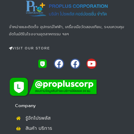
จำหน่ายและติดตั้ง อุปกรณ์ไฟฟ้า, เครื่องมือวัดสอบเทียบ, ระบบควบคุม
อัตโนมัติในโรงงานอุตสาหกรรม ฯลฯ
VISIT OUR STORE
F
F
Y
a
a
o
c
c
u
e
e
t
b
b
u
o
o
b
Company
o
o
e
รู้จักโปรพลัส
k
k
สินค้า บริการ