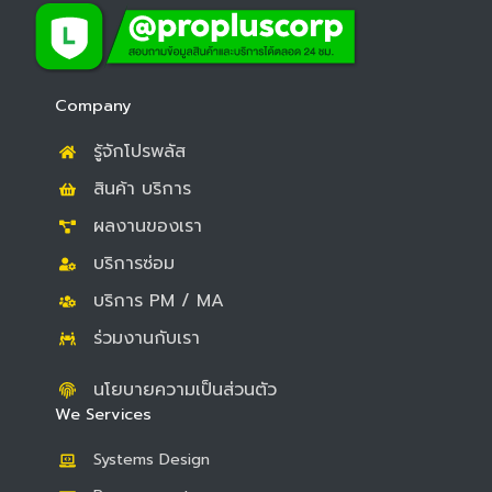
c
c
u
e
e
t
b
b
u
o
o
b
Company
o
o
e
รู้จักโปรพลัส
k
k
สินค้า บริการ
ผลงานของเรา
บริการซ่อม
บริการ PM / MA
ร่วมงานกับเรา
นโยบายความเป็นส่วนตัว
We Services
Systems Design