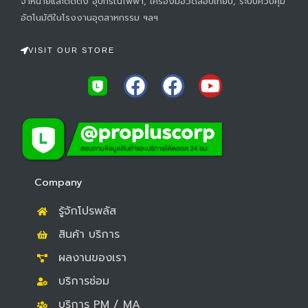
จำหน่ายและติดตั้ง อุปกรณ์ไฟฟ้า, เครื่องมือวัดสอบเทียบ, ระบบควบคุม
อัตโนมัติในโรงงานอุตสาหกรรม ฯลฯ
VISIT OUR STORE
F
F
Y
a
a
o
c
c
u
e
e
t
b
b
u
o
o
b
Company
o
o
e
รู้จักโปรพลัส
k
k
สินค้า บริการ
ผลงานของเรา
บริการซ่อม
บริการ PM / MA