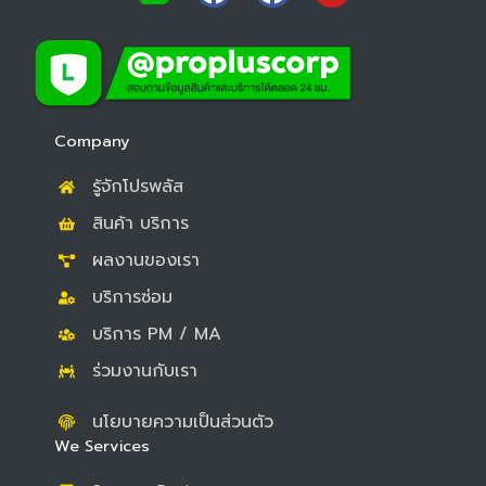
a
a
o
c
c
u
e
e
t
b
b
u
o
o
b
Company
o
o
e
รู้จักโปรพลัส
k
k
สินค้า บริการ
ผลงานของเรา
บริการซ่อม
บริการ PM / MA
ร่วมงานกับเรา
นโยบายความเป็นส่วนตัว
We Services