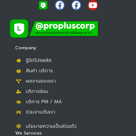
F
F
Y
a
a
o
c
c
u
e
e
t
b
b
u
o
o
b
Company
o
o
e
รู้จักโปรพลัส
k
k
สินค้า บริการ
ผลงานของเรา
บริการซ่อม
บริการ PM / MA
ร่วมงานกับเรา
นโยบายความเป็นส่วนตัว
We Services