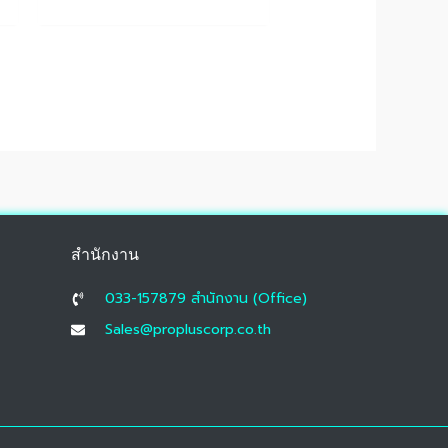
สำนักงาน
033-157879 สํานักงาน (Office)
Sales@propluscorp.co.th