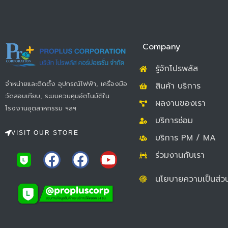
Company
รู้จักโปรพลัส
จำหน่ายและติดตั้ง อุปกรณ์ไฟฟ้า, เครื่องมือ
สินค้า บริการ
วัดสอบเทียบ, ระบบควบคุมอัตโนมัติใน
ผลงานของเรา
โรงงานอุตสาหกรรม ฯลฯ
บริการซ่อม
VISIT OUR STORE
บริการ PM / MA
F
F
Y
ร่วมงานกับเรา
a
a
o
นโยบายความเป็นส่วน
c
c
u
e
e
t
b
b
u