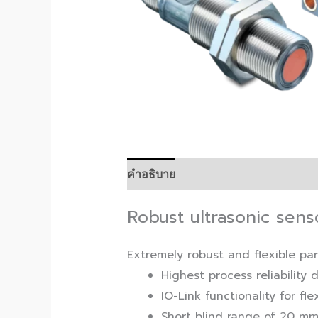
คำอธิบาย
Robust ultrasonic sen
Extremely robust and flexible pa
Highest process reliability
IO-Link functionality for fl
Short blind range of 20 m