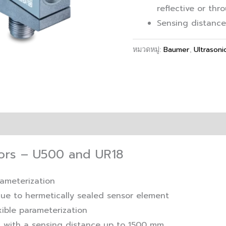
reflective or th
Sensing distanc
Baumer
Ultrasoni
หมวดหมู่:
,
sors – U500 and UR18
rameterization
 due to hermetically sealed sensor element
exible parameterization
m with a sensing distance up to 1500 mm