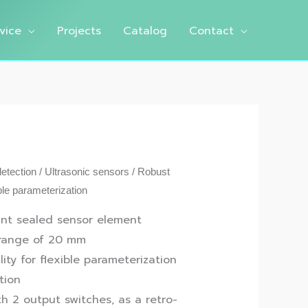
vice
Projects
Catalog
Contact
detection
/
Ultrasonic sensors
/ Robust
ible parameterization
ant sealed sensor element
 range of 20 mm
lity for flexible parameterization
tion
th 2 output switches, as a retro-