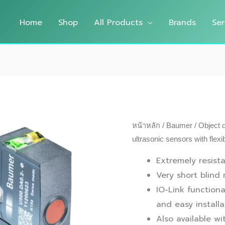
Home
Shop
All Products
Brands
Ser
หน้าหลัก
/
Baumer
/
Object 
ultrasonic sensors with flex
Extremely resist
Very short blind
IO-Link functiona
and easy installa
Also available wi