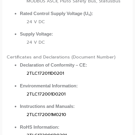
MODBUS ASCII, Pluto Safety Bus, StatusBus
Rated Control Supply Voltage (U
):
s
24 V DC
Supply Voltage:
24 V DC
Certificates and Declarations (Document Number)
Declaration of Conformity – CE:
2TLC172011D0201
Environmental Information:
2TLC172001D0201
Instructions and Manuals:
2TLC172001M0210
RoHS Information: