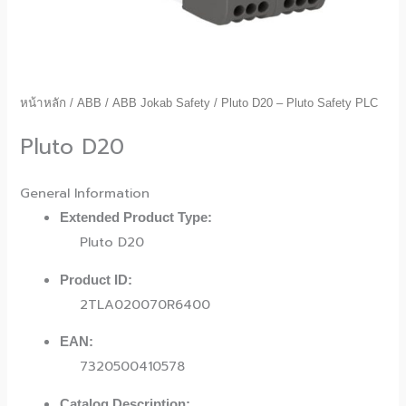
หน้าหลัก
/
ABB
/
ABB Jokab Safety
/ Pluto D20 – Pluto Safety PLC
Pluto D20
General Information
Extended Product Type:
Pluto D20
Product ID:
2TLA020070R6400
EAN:
7320500410578
Catalog Description: