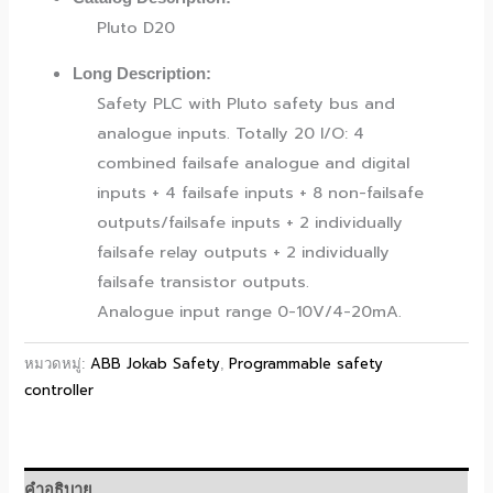
Pluto D20
Long Description:
Safety PLC with Pluto safety bus and
analogue inputs. Totally 20 I/O: 4
combined failsafe analogue and digital
inputs + 4 failsafe inputs + 8 non-failsafe
outputs/failsafe inputs + 2 individually
failsafe relay outputs + 2 individually
failsafe transistor outputs.
Analogue input range 0-10V/4-20mA.
ABB Jokab Safety
Programmable safety
หมวดหมู่:
,
controller
คำอธิบาย