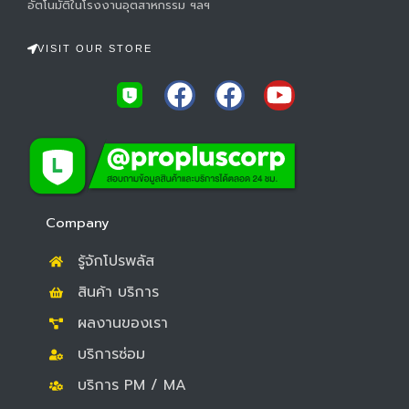
อัตโนมัติในโรงงานอุตสาหกรรม ฯลฯ
VISIT OUR STORE
F
F
Y
a
a
o
c
c
u
e
e
t
b
b
u
o
o
b
Company
o
o
e
รู้จักโปรพลัส
k
k
สินค้า บริการ
ผลงานของเรา
บริการซ่อม
บริการ PM / MA