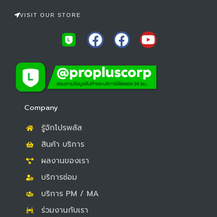
VISIT OUR STORE
F
F
Y
a
a
o
c
c
u
e
e
t
b
b
u
o
o
b
Company
o
o
e
รู้จักโปรพลัส
k
k
สินค้า บริการ
ผลงานของเรา
บริการซ่อม
บริการ PM / MA
ร่วมงานกับเรา