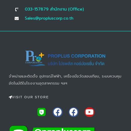
033-157879 สํานักงาน (Office)
Sales@propluscorp.co.th
จำหน่ายและติดตั้ง อุปกรณ์ไฟฟ้า, เครื่องมือวัดสอบเทียบ, ระบบควบคุม
อัตโนมัติในโรงงานอุตสาหกรรม ฯลฯ
VISIT OUR STORE
F
F
Y
a
a
o
c
c
u