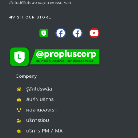
อัตโนมัติในโรงงานอุตสาหกรรม ฯลฯ
VISIT OUR STORE
F
F
Y
a
a
o
c
c
u
e
e
t
b
b
u
o
o
b
Company
o
o
e
รู้จักโปรพลัส
k
k
สินค้า บริการ
ผลงานของเรา
บริการซ่อม
บริการ PM / MA