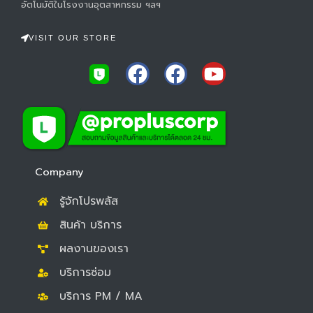
อัตโนมัติในโรงงานอุตสาหกรรม ฯลฯ
VISIT OUR STORE
F
F
Y
a
a
o
c
c
u
e
e
t
b
b
u
o
o
b
Company
o
o
e
รู้จักโปรพลัส
k
k
สินค้า บริการ
ผลงานของเรา
บริการซ่อม
บริการ PM / MA