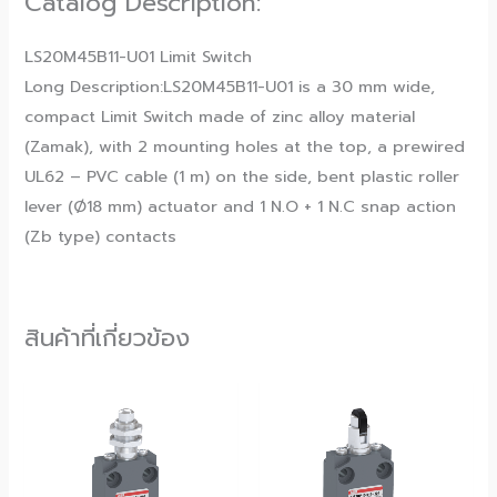
Catalog Description:
LS20M45B11-U01 Limit Switch
Long Description:LS20M45B11-U01 is a 30 mm wide,
compact Limit Switch made of zinc alloy material
(Zamak), with 2 mounting holes at the top, a prewired
UL62 – PVC cable (1 m) on the side, bent plastic roller
lever (Ø18 mm) actuator and 1 N.O + 1 N.C snap action
(Zb type) contacts
สินค้าที่เกี่ยวข้อง